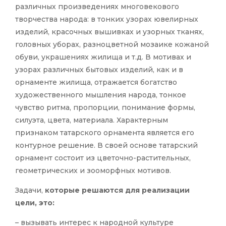
различных произведениях многовекового
творчества народа: в тонких узорах ювелирных
изделий, красочных вышивках и узорных тканях,
головных уборах, разноцветной мозаике кожаной
обуви, украшениях жилища и т.д. В мотивах и
узорах различных бытовых изделий, как и в
орнаменте жилища, отражается богатство
художественного мышления народа, тонкое
чувство ритма, пропорции, понимание формы,
силуэта, цвета, материала. Характерным
признаком татарского орнамента является его
контурное решение. В своей основе татарский
орнамент состоит из цветочно-растительных,
геометрических и зооморфных мотивов.
Задачи,
которые
решаются для реализации
цели, это:
– вызывать интерес к народной культуре