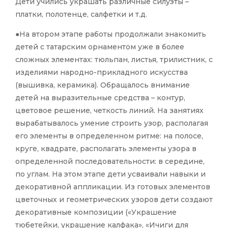
Дети учились украшать различные силуэты –
платки, полотенце, салфетки и т.д.
●На втором этапе работы продолжали знакомить
детей с татарским орнаментом уже в более
сложных элементах: тюльпан, листья, трилистник, с
изделиями народно-прикладного искусства
(вышивка, керамика). Обращалось внимание
детей на выразительные средства – контур,
цветовое решение, четкость линий. На занятиях
вырабатывалось умение строить узор, располагая
его элементы в определенном ритме: на полосе,
круге, квадрате, располагать элементы узора в
определенной последовательности: в середине,
по углам. На этом этапе дети усваивали навыки и
декоративной аппликации. Из готовых элементов
цветочных и геометрических узоров дети создают
декоративные композиции («Украшение
тюбетейки, украшение калфака», «Ичиги для