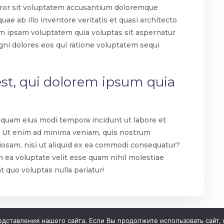
error sit voluptatem accusantium doloremque
ae ab illo inventore veritatis et quasi architecto
im ipsam voluptatem quia voluptas sit aspernatur
gni dolores eos qui ratione voluptatem sequi
В
st, qui dolorem ipsum quia
П
П
umquam eius modi tempora incidunt ut labore et
С
 Ut enim ad minima veniam, quis nostrum
С
riosam, nisi ut aliquid ex ea commodi consequatur?
 ea voluptate velit esse quam nihil molestiae
t quo voluptas nulla pariatur!
ставления нашего сайта. Если Вы продолжите использовать сайт, м