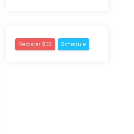
Register $92
Schedule