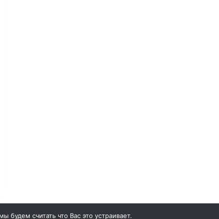
Конкурсы
сероссийский сетевой журнал “Интеллект”
Политика конфиденциальности
ользовательское соглашение
убличная оферта
огласие на обработку персональных данных
огласие на распространение персональных
данных
ы будем считать что Вас это устраивает.