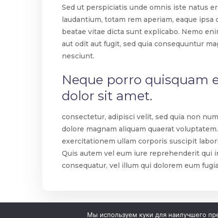
Sed ut perspiciatis unde omnis iste natus 
laudantium, totam rem aperiam, eaque ipsa qu
beatae vitae dicta sunt explicabo. Nemo en
aut odit aut fugit, sed quia consequuntur ma
Контакты
nesciunt.
Neque porro quisquam e
Телефон: +7(937) 526 0075
dolor sit amet.
Эл.почта: ciot_intellect@mail.ru
Адрес: Республика Татарстан, г.Чистополь,
consectetur, adipisci velit, sed quia non n
ул. Ленина д.33Н-3, Офис 1
dolore magnam aliquam quaerat voluptatem.
Рабочее время: 9:00 - 18:00 , ПН - ПТ
exercitationem ullam corporis suscipit labo
Quis autem vel eum iure reprehenderit qui in
consequatur, vel illum qui dolorem eum fugia
Мы используем куки для наилучшего пред