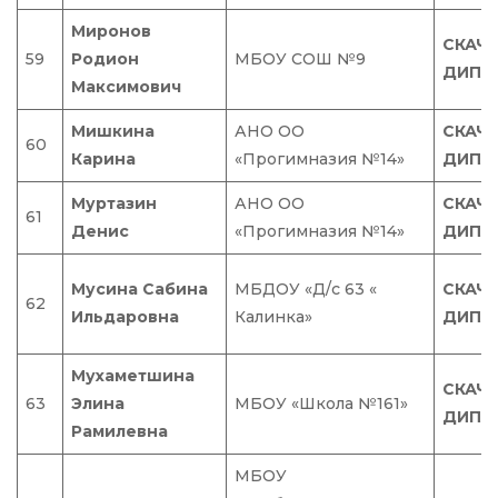
Миронов
СКАЧ
59
Родион
МБОУ СОШ №9
ДИПЛ
Максимович
Мишкина
АНО ОО
СКАЧ
60
Карина
«Прогимназия №14»
ДИПЛ
Муртазин
АНО ОО
СКАЧ
61
Денис
«Прогимназия №14»
ДИПЛ
Мусина Сабина
МБДОУ «Д/с 63 «
СКАЧ
62
Ильдаровна
Калинка»
ДИПЛ
Мухаметшина
СКАЧ
63
Элина
МБОУ «Школа №161»
ДИПЛ
Рамилевна
МБОУ