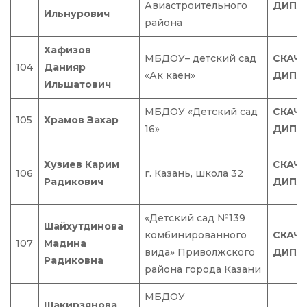
Авиастроительного
ДИПЛ
Ильнурович
района
Хафизов
МБДОУ– детский сад
СКАЧ
104
Данияр
«Ак каен»
ДИПЛ
Ильшатович
МБДОУ «Детский сад
СКАЧ
105
Храмов Захар
16»
ДИПЛ
Хузиев Карим
СКАЧ
106
г. Казань, школа 32
Радикович
ДИПЛ
«Детский сад №139
Шайхутдинова
комбинированного
СКАЧ
107
Мадина
вида» Приволжского
ДИПЛ
Радиковна
района города Казани
МБДОУ
Шакирзянова