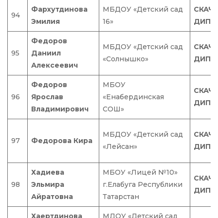
Фархутдинова
МБДОУ «Детский сад
СКАЧ
94
Эмилия
16»
ДИПЛ
Федоров
МБДОУ «Детский сад
СКАЧ
95
Даниил
«Солнышко»
ДИПЛ
Алексеевич
Федоров
МБОУ
СКАЧ
96
Ярослав
«Енабердинская
ДИПЛ
Владимирович
СОШ»
МБДОУ «Детский сад
СКАЧ
97
Федорова Кира
«Лейсан»
ДИПЛ
Хадиева
МБОУ «Лицей №10»
СКАЧ
98
Эльмира
г.Елабуга Республики
ДИПЛ
Айратовна
Татарстан
Хаертдинова
МДОУ «Детский сад