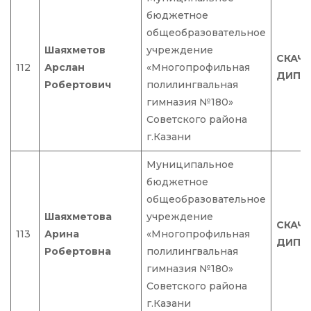
бюджетное
общеобразовательное
Шаяхметов
учреждение
СКАЧ
112
Арслан
«Многопрофильная
ДИПЛ
Робертович
полилингвальная
гимназия №180»
Советского района
г.Казани
Муниципальное
бюджетное
общеобразовательное
Шаяхметова
учреждение
СКАЧ
113
Арина
«Многопрофильная
ДИПЛ
Робертовна
полилингвальная
гимназия №180»
Советского района
г.Казани