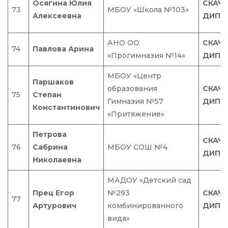
Осягина Юлия
СКАЧ
73
МБОУ «Школа №103»
Алексеевна
ДИПЛ
АНО ОО
СКАЧ
74
Павлова Арина
«Прогимназия №14»
ДИПЛ
МБОУ «Центр
Паршаков
образования
СКАЧ
75
Степан
Гимназия №57
ДИПЛ
Константинович
«Притяжение»
Петрова
СКАЧ
76
Сабрина
МБОУ СОШ №4
ДИПЛ
Николаевна
МАДОУ «Детский сад
Прец Егор
№293
СКАЧ
77
Артурович
комбинированного
ДИПЛ
вида»