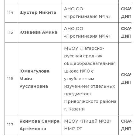
АНО ОО
СКАЧ
114
Шустер Никита
«Прогимназия №14»
ДИПЛ
АНО ОО
СКАЧ
115
Юзкаева Амина
«Прогимназия №14»
ДИПЛ
МБОУ «Татарско-
русская средняя
общеобразовательная
Юмангулова
школа №10 с
СКАЧ
116
Майя
углубленным
ДИПЛ
Руслановна
изучением отдельных
предметов»
Приволжского района
г. Казани
Якимова Самира
МБОУ «Лицей №38»
СКАЧ
117
Артёмовна
НМР РТ
ДИПЛ