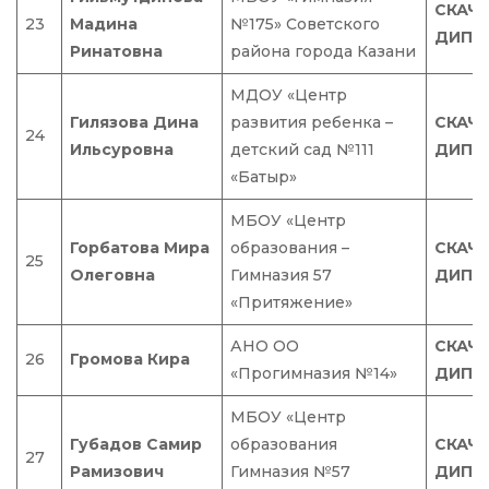
СКАЧ
23
Мадина
№175» Советского
ДИПЛ
Ринатовна
района города Казани
МДОУ «Центр
Гилязова Дина
развития ребенка –
СКАЧ
24
Ильсуровна
детский сад №111
ДИПЛ
«Батыр»
МБОУ «Центр
Горбатова Мира
образования –
СКАЧ
25
Олеговна
Гимназия 57
ДИПЛ
«Притяжение»
АНО ОО
СКАЧ
26
Громова Кира
«Прогимназия №14»
ДИПЛ
МБОУ «Центр
Губадов Самир
образования
СКАЧ
27
Рамизович
Гимназия №57
ДИПЛ