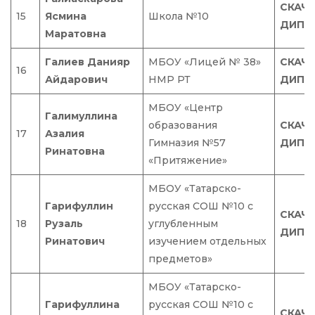
СКАЧ
15
Ясмина
Школа №10
ДИПЛ
Маратовна
Галиев Данияр
МБОУ «Лицей № 38»
СКАЧ
16
Айдарович
НМР РТ
ДИПЛ
МБОУ «Центр
Галимуллина
образования
СКАЧ
17
Азалия
Гимназия №57
ДИПЛ
Ринатовна
«Притяжение»
МБОУ «Татарско-
Гарифуллин
русская СОШ №10 с
СКАЧ
18
Рузаль
углубленным
ДИПЛ
Ринатович
изучением отдельных
предметов»
МБОУ «Татарско-
Гарифуллина
русская СОШ №10 с
СКАЧ