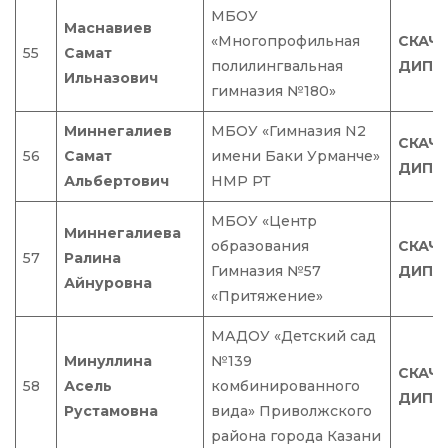
МБОУ
Маснавиев
«Многопрофильная
СКАЧ
55
Самат
полилингвальная
ДИПЛ
Ильназович
гимназия №180»
Миннегалиев
МБОУ «Гимназия N2
СКАЧ
56
Самат
имени Баки Урманче»
ДИПЛ
Альбертович
НМР РТ
МБОУ «Центр
Миннегалиева
образования
СКАЧ
57
Ралина
Гимназия №57
ДИПЛ
Айнуровна
«Притяжение»
МАДОУ «Детский сад
Минуллина
№139
СКАЧ
58
Асель
комбинированного
ДИПЛ
Рустамовна
вида» Приволжского
района города Казани