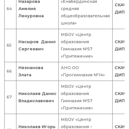
Назарова
«Енабердинская
СКАЧ
64
Амелия
средняя
ДИПЛ
Ленуровна
общеобразовательная
школа»
МБОУ «Центр
Насыров Данил
образования
СКАЧ
65
Сергеевич
Гимназия №57
ДИПЛ
«Притяжение»
Незнанова
АНО ОО
СКАЧ
66
Злата
«Прогимназия №14»
ДИПЛ
МБОУ «Центр
Николаев Данис
образования
СКАЧ
67
Владиславович
Гимназия №57
ДИПЛ
«Притяжение»
МБОУ «Центр
Николаев Игорь
образования –
СКАЧ