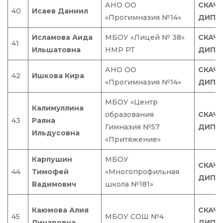
АНО ОО
СКАЧ
40
Исаев Даниил
«Прогимназия №14»
ДИПЛ
Исламова Аида
МБОУ «Лицей № 38»
СКАЧ
41
Ильшатовна
НМР РТ
ДИПЛ
АНО ОО
СКАЧ
42
Ишкова Кира
«Прогимназия №14»
ДИПЛ
МБОУ «Центр
Калимуллина
образования
СКАЧ
43
Раяна
Гимназия №57
ДИПЛ
Ильдусовна
«Притяжение»
Карпушин
МБОУ
СКАЧ
44
Тимофей
«Многопрофильная
ДИПЛ
Вадимович
школа №181»
Каюмова Алия
СКАЧ
45
МБОУ СОШ №4
Линаровна
ДИПЛ