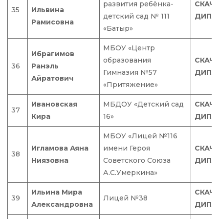
развития ребёнка-
СКАЧ
35
Ильвина
детский сад № 111
ДИПЛ
Рамисовна
«Батыр»
МБОУ «Центр
Ибрагимов
образования
СКАЧ
36
Ранэль
Гимназия №57
ДИПЛ
Айратович
«Притяжение»
Ивановская
МБДОУ «Детский сад
СКАЧ
37
Кира
16»
ДИПЛ
МБОУ «Лицей №116
Игламова Аяна
имени Героя
СКАЧ
38
Ниязовна
Советского Союза
ДИПЛ
А.С.Умеркина»
Ильина Мира
СКАЧ
39
Лицей №38
Александровна
ДИПЛ