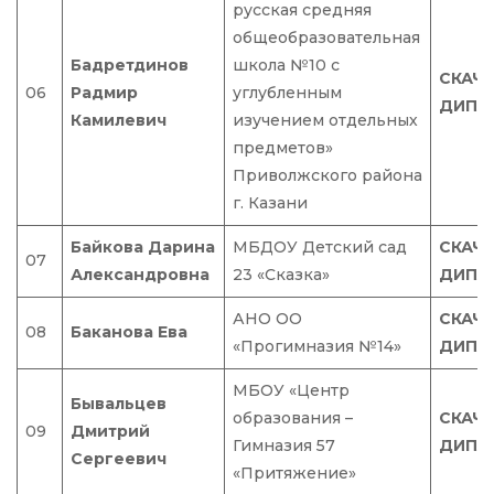
русская средняя
общеобразовательная
Бадретдинов
школа №10 с
СКАЧ
06
Радмир
углубленным
ДИПЛ
Камилевич
изучением отдельных
предметов»
Приволжского района
г. Казани
Байкова Дарина
МБДОУ Детский сад
СКАЧ
07
Александровна
23 «Сказка»
ДИПЛ
АНО ОО
СКАЧ
08
Баканова Ева
«Прогимназия №14»
ДИПЛ
МБОУ «Центр
Бывальцев
образования –
СКАЧ
09
Дмитрий
Гимназия 57
ДИПЛ
Сергеевич
«Притяжение»