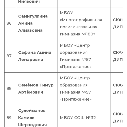
Ниязович
МБОУ
Самигуллина
«Многопрофильная
СКАЧ
86
Амина
полилингвальная
ДИПЛ
Алмазовна
гимназия №180»
МБОУ «Центр
Сафина Амина
образования
СКАЧ
87
Ленаровна
Гимназия №57
ДИПЛ
«Притяжение»
МБОУ «Центр
Семёнов Тимур
образования
СКАЧ
88
Артёмович
Гимназия №57
ДИПЛ
«Притяжение»
Сулейманов
СКАЧ
89
Камиль
МБОУ СОШ №32
ДИПЛ
Шерзодович