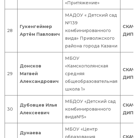
«Притяжение»
МАДОУ « Детский сад
№139
Гукенгеймер
СКАЧ
28
комбинированного
Артём Павлович
ДИПЛ
вида» Приволжского
района города Казани
МБОУ
Донсков
«Камскополянская
СКАЧ
29
Матвей
средняя
ДИПЛ
Александрович
общеобразовательная
школа 1»
МБДОУ «Детский сад
Дубовцев Илья
СКАЧ
30
комбинированного
Алексеевич
ДИПЛ
вида№5»
МБОУ «Центр
Дунаева
образования
СКАЧ