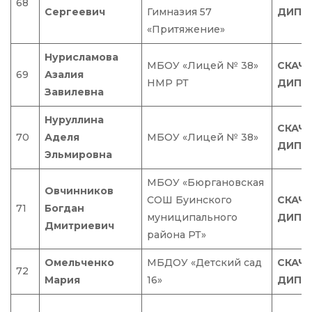
68
Сергеевич
Гимназия 57
ДИПЛ
«Притяжение»
Нурисламова
МБОУ «Лицей № 38»
СКАЧ
69
Азалия
НМР РТ
ДИПЛ
Завилевна
Нуруллина
СКАЧ
70
Аделя
МБОУ «Лицей № 38»
ДИПЛ
Эльмировна
МБОУ «Бюргановская
Овчинников
СОШ Буинского
СКАЧ
71
Богдан
муниципального
ДИПЛ
Дмитриевич
района РТ»
Омельченко
МБДОУ «Детский сад
СКАЧ
72
Мария
16»
ДИПЛ