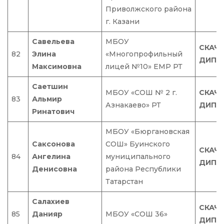
Приволжского района
г. Казани
Савельева
МБОУ
СКАЧ
82
Элина
«Многопрофильный
ДИПЛ
Максимовна
лицей №10» ЕМР РТ
Саетшин
МБОУ «СОШ № 2 г.
СКАЧ
83
Альмир
Азнакаево» РТ
ДИПЛ
Ринатович
МБОУ «Бюргановская
Саксонова
СОШ» Буинского
СКАЧ
84
Ангелина
муниципального
ДИПЛ
Денисовна
района Республики
Татарстан
Салахиев
СКАЧ
85
Данияр
МБОУ «СОШ 36»
ДИПЛ