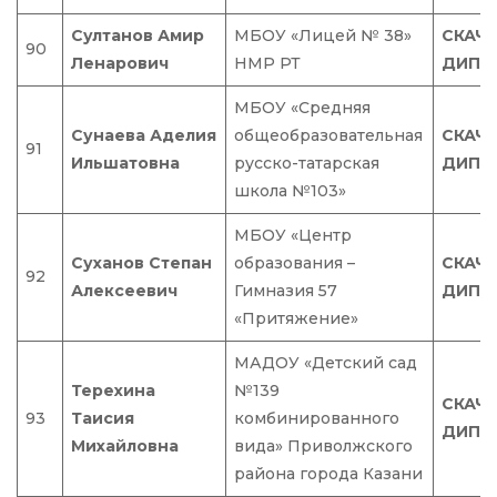
Султанов Амир
МБОУ «Лицей № 38»
СКАЧ
90
Ленарович
НМР РТ
ДИПЛ
МБОУ «Средняя
Сунаева Аделия
общеобразовательная
СКАЧ
91
Ильшатовна
русско-татарская
ДИПЛ
школа №103»
МБОУ «Центр
Суханов Степан
образования –
СКАЧ
92
Алексеевич
Гимназия 57
ДИПЛ
«Притяжение»
МАДОУ «Детский сад
Терехина
№139
СКАЧ
93
Таисия
комбинированного
ДИПЛ
Михайловна
вида» Приволжского
района города Казани