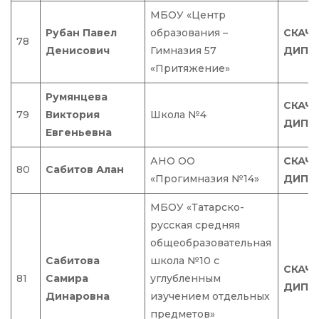
МБОУ «Центр
Рубан Павел
образования –
СКАЧ
78
Денисович
Гимназия 57
ДИПЛ
«Притяжение»
Румянцева
СКАЧ
79
Виктория
Школа №4
ДИПЛ
Евгеньевна
АНО ОО
СКАЧ
80
Сабитов Алан
«Прогимназия №14»
ДИПЛ
МБОУ «Татарско-
русская средняя
общеобразовательная
Сабитова
школа №10 с
СКАЧ
81
Самира
углубленным
ДИПЛ
Динаровна
изучением отдельных
предметов»