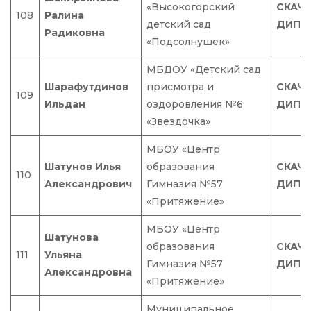
«Высокогорский
СКАЧ
108
Ралина
детский сад
ДИПЛ
Радиковна
«Подсолнушек»
МБДОУ «Детский сад
Шарафутдинов
присмотра и
СКАЧ
109
Ильдан
оздоровления №6
ДИПЛ
«Звездочка»
МБОУ «Центр
Шатунов Илья
образования
СКАЧ
110
Александрович
Гимназия №57
ДИПЛ
«Притяжение»
МБОУ «Центр
Шатунова
образования
СКАЧ
111
Ульяна
Гимназия №57
ДИПЛ
Александровна
«Притяжение»
Муниципальное