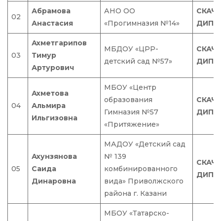
Абрамова
АНО ОО
СКАЧ
02
Анастасия
«Прогимназия №14»
ДИПЛ
Ахметгарипов
МБДОУ «ЦРР-
СКАЧ
03
Тимур
детский сад №57»
ДИПЛ
Артурович
МБОУ «Центр
Ахметова
образования
СКАЧ
04
Альмира
Гимназия №57
ДИПЛ
Ильгизовна
«Притяжение»
МАДОУ «Детский сад
Ахунзянова
№ 139
СКАЧ
05
Саида
комбинированного
ДИПЛ
Динаровна
вида» Приволжского
района г. Казани
МБОУ «Татарско-