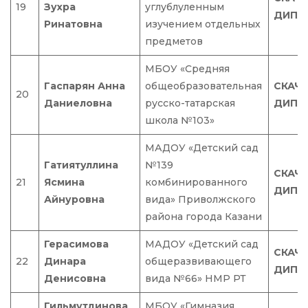
19
Зухра
углублуленным
ДИПЛ
Ринатовна
изучением отдельных
предметов
МБОУ «Средняя
Гаспарян Анна
общеобразовательная
СКАЧ
20
Даниеловна
русско-татарская
ДИПЛ
школа №103»
МАДОУ «Детский сад
Гатиятуллина
№139
СКАЧ
21
Ясмина
комбинированного
ДИПЛ
Айнуровна
вида» Приволжского
района города Казани
Герасимова
МАДОУ «Детский сад
СКАЧ
22
Динара
общеразвивающего
ДИПЛ
Денисовна
вида №66» НМР РТ
Гильмутдинова
МБОУ «Гимназия