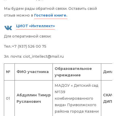
Мы будем рады обратной связи. Оставить свой
отзыв можно в
Гостевой книге.
ЦИОТ «Интеллект»
Для оперативной связи:
Тел.:+7 (937) 526 00 75
Эл. почта: ciot_intellect@mail.ru
Образовательное
№
ФИО участника
Дипл
учреждение
МАДОУ « Детский сад
№139
Абдуллин Тимур
СКАЧ
01
комбинированного
Русланович
ДИПЛ
вида» Приволжского
района города Казани