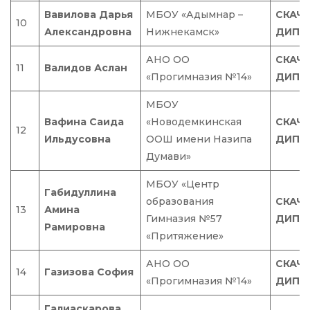
Вавилова Дарья
МБОУ «Адымнар –
СКАЧ
10
Александровна
Нижнекамск»
ДИПЛ
АНО ОО
СКАЧ
11
Валидов Аслан
«Прогимназия №14»
ДИПЛ
МБОУ
Вафина Саида
«Новодемкинская
СКАЧ
12
Ильдусовна
ООШ имени Назипа
ДИПЛ
Думави»
МБОУ «Центр
Габидуллина
образования
СКАЧ
13
Амина
Гимназия №57
ДИПЛ
Рамировна
«Притяжение»
АНО ОО
СКАЧ
14
Газизова София
«Прогимназия №14»
ДИПЛ
Галиаскарова