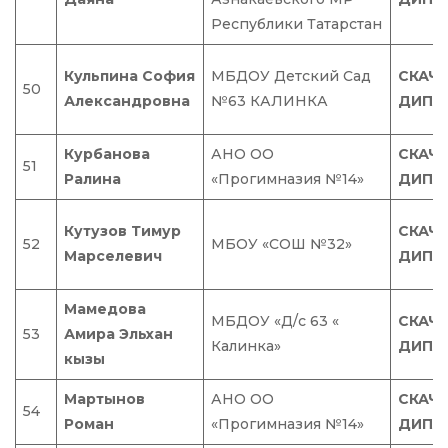
Республики Татарстан
Кульпина София
МБДОУ Детский Сад
СКАЧ
50
Александровна
№63 КАЛИНКА
ДИПЛ
Курбанова
АНО ОО
СКАЧ
51
Ралина
«Прогимназия №14»
ДИПЛ
Кутузов Тимур
СКАЧ
52
МБОУ «CОШ №32»
Марселевич
ДИПЛ
Мамедова
МБДОУ «Д/с 63 «
СКАЧ
53
Амира Эльхан
Калинка»
ДИПЛ
кызы
Мартынов
АНО ОО
СКАЧ
54
Роман
«Прогимназия №14»
ДИПЛ