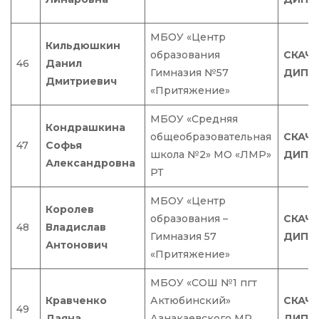
МБОУ «Центр
Кильдюшкин
образования
СКАЧ
46
Данил
Гимназия №57
ДИПЛ
Дмитриевич
«Притяжение»
МБОУ «Средняя
Кондрашкина
общеобразовательная
СКАЧ
47
Софья
школа №2» МО «ЛМР»
ДИПЛ
Александровна
РТ
МБОУ «Центр
Королев
образования –
СКАЧ
48
Владислав
Гимназия 57
ДИПЛ
Антонович
«Притяжение»
МБОУ «СОШ №1 пгт
Кравченко
Актюбинский»
СКАЧ
49
Даяна
Азнакаевского МР
ДИПЛ