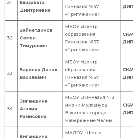
31
Елизавета
Гимназия №57
ДИПЛ
Дмитриевна
«Притяжение»
МБОУ «Центр
Зайнетдинов
образования
СКАЧ
32
Семен
Гимназия №57
ДИПЛ
Тимурович
«Притяжение»
МБОУ «Центр
Зарипов Данил
образования
СКАЧ
33
Василевич
Гимназия №57
ДИПЛ
«Притяжение»
МБОУ «Гимназия №2
Зиганшина
имени Мулланура
СКАЧ
34
Азалия
Вахитова» города
ДИПЛ
Рамисовна
Набережные Челны
МАДОУ «Центр
Зиганшина