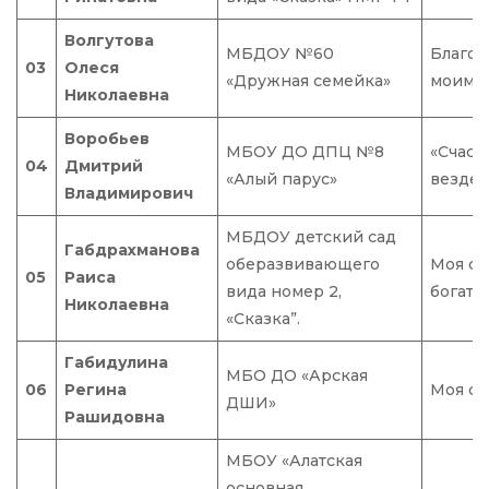
Волгутова
МБДОУ №60
Благод
03
Олеся
«Дружная семейка»
моим 
Николаевна
Воробьев
МБОУ ДО ДПЦ №8
«Счаст
04
Дмитрий
«Алый парус»
везде!
Владимирович
МБДОУ детский сад
Габдрахманова
оберазвивающего
Моя се
05
Раиса
вида номер 2,
богатст
Николаевна
«Сказка”.
Габидулина
МБО ДО «Арская
06
Регина
Моя се
ДШИ»
Рашидовна
МБОУ «Алатская
основная