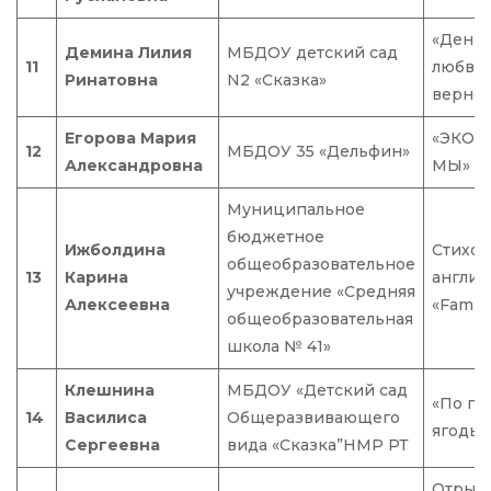
«День 
Демина Лилия
МБДОУ детский сад
11
любви 
Ринатовна
N2 «Сказка»
вернос
Егорова Мария
«ЭКОЛ
12
МБДОУ 35 «Дельфин»
Александровна
МЫ»
Муниципальное
бюджетное
Ижболдина
Стихот
общеобразовательное
13
Карина
англий
учреждение «Средняя
Алексеевна
«Family
общеобразовательная
школа № 41»
Клешнина
МБДОУ «Детский сад
«По гр
14
Василиса
Общеразвивающего
ягоды»
Сергеевна
вида «Сказка”НМР РТ
Отрыво