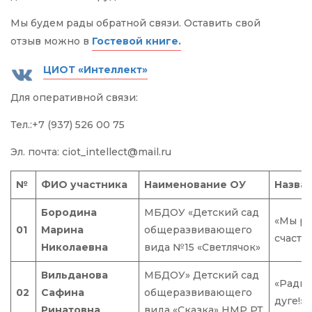
Мы будем рады обратной связи. Оставить свой
отзыв можно в
Гостевой книге.
ЦИОТ «Интеллект»
Для оперативной связи:
Тел.:+7 (937) 526 00 75
Эл. почта: ciot_intellect@mail.ru
№
ФИО участника
Наименование ОУ
Назва
Бородина
МБДОУ «Детский сад
«Мы р
01
Марина
общеразвивающего
счасть
Николаевна
вида №15 «Светлячок»
Вильданова
МБДОУ» Детский сад
«Рады 
02
Сафина
общеразвивающего
дуге!»
Ринатовна
вида «Сказка» НМР РТ