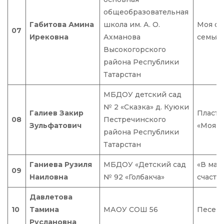
общеобразовательная
Габитова Амина
школа им. А. О.
Моя сч
07
Ирековна
Ахманова
семья
Высокогорского
района Республики
Татарстан
МБДОУ детский сад
№ 2 «Сказка» д. Куюки
Галиев Закир
Пласти
08
Пестречинского
Зульфатович
«Моя с
района Республики
Татарстан
Ганиева Рузиля
МБДОУ «Детский сад
«В мам
09
Наиловна
№ 92 «Голбакча»
счасть
Давлетова
10
Тамина
МАОУ СОШ 56
Песен
Руслановна