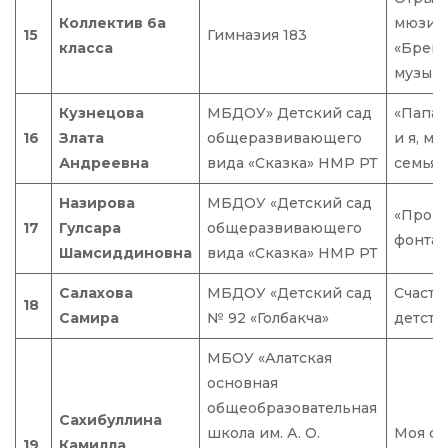
Коллектив 6а
мюзик
15
Гимназия 183
класса
«Брем
музыка
Кузнецова
МБДОУ» Детский сад
«Папа, 
16
Злата
общеразвивающего
и я, мы
Андреевна
вида «Сказка» НМР РТ
семья!»
Назирова
МБДОУ «Детский сад
«Прогу
17
Гулсара
общеразвивающего
фонтан
Шамсиддиновна
вида «Сказка» НМР РТ
Салахова
МБДОУ «Детский сад
Счастл
18
Самира
№ 92 «Голбакча»
детств
МБОУ «Алатская
основная
общеобразовательная
Сахибуллина
школа им. А. О.
Моя се
19
Камилла