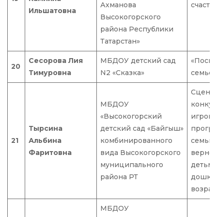
Ахманова
счасть
Ильшатовна
Высокогорского
района Республики
Татарстан»
Сесорова Лия
МБДОУ детский сад
«Посвя
20
Тимуровна
N2 «Сказка»
семье»
Сцена
МБДОУ
конкур
«Высокогорский
игров
Тырсина
детский сад «Байгыш»
прогр
21
Альбина
комбинированного
семьи,
Фаритовна
вида Высокогорского
вернос
муниципального
детьми
района РТ
дошко
возрас
МБДОУ