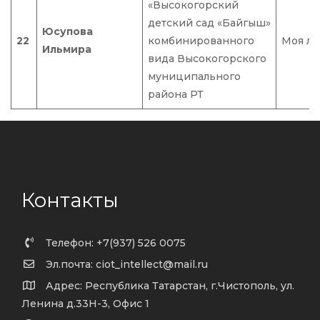
«Высокогорский
детский сад «Байгыш»
Юсупова
22
комбинированного
Моя лю
Ильмира
вида Высокогорского
муниципального
района РТ
Контакты
Телефон: +7(937) 526 0075
Эл.почта: ciot_intellect@mail.ru
Адрес: Республика Татарстан, г.Чистополь, ул.
Ленина д.33Н-3, Офис 1