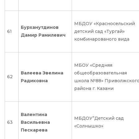
МБДОУ «Красносельский
Бурханутдинов
61
детский сад «Тургай»
Дамир Рамилевич
комбинарованого вида
МБОУ «Средняя
Валеева Эвелина
общеобразовательная
62
Радиковна
школа №88» Приволжског
района г. Казани
Валентина
МБДОУ”Детский сад
63
Васильевна
«Солнышко»
Пескарева