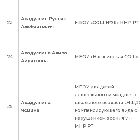
Асадуллин Руслан
23
МБОУ «СОШ №26» НМР РТ
Альбертович
Асадуллина Алиса
24
МБОУ «Наласинская СОШ»
Айратовна
МБОУ для детей
дошкольного и младшего
Асадуллина
школьного возраста «НШД
25
Ясмина
компенсирующего вида с
нарушением зрения 71»
МНР РТ