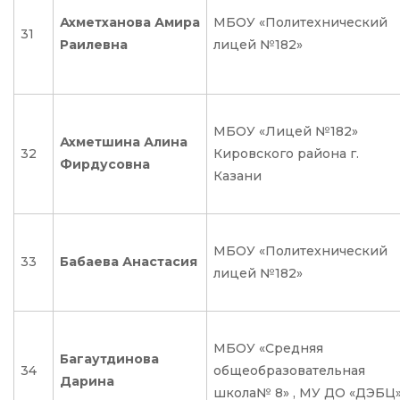
Ахметханова Амира
МБОУ «Политехнический
31
Раилевна
лицей №182»
МБОУ «Лицей №182»
Ахметшина Алина
32
Кировского района г.
Фирдусовна
Казани
МБОУ «Политехнический
33
Бабаева Анастасия
лицей №182»
МБОУ «Средняя
Багаутдинова
34
общеобразовательная
Дарина
школа№ 8» , МУ ДО «ДЭБЦ