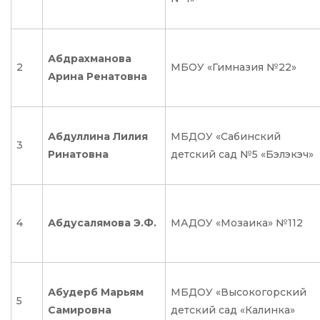
Абдрахманова
2
МБОУ «Гимназия №22»
Арина Ренатовна
Абдуллина Лилия
МБДОУ «Сабинский
3
Ринатовна
детский сад №5 «Бэлэкэч»
4
Абдусалямова Э.Ф.
МАДОУ «Мозаика» №112
Абудерб Марьям
МБДОУ «Высокогорский
5
Самировна
детский сад «Калинка»