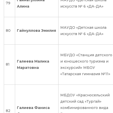
Гайнатуллина
МАУДО «Детская школа
79
Алина
искусств № 6 «ДА-ДА»
МАУДО «Детская школа
80
Гайнуллова Эмилия
искусств № 6 «ДА-ДА»
МБУДО «Станция детского
Галеева Малика
и юношеского туризма и
81
Маратовна
экскурсий» МБОУ
«Татарская гимназия №11»
МБДОУ «Красносельский
детский сад «Тургай»
Галиева Фаниса
комбинированного вида
82