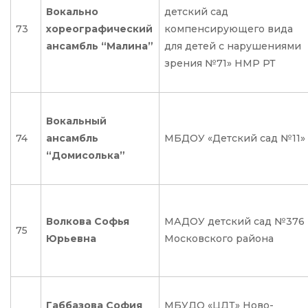
Вокально
детский сад
73
хореографический
компенсирующего вида
ансамбль “Малина”
для детей с нарушениями
зрения №71» НМР РТ
Вокальный
74
ансамбль
МБДОУ «Детский сад №11»
“Домисолька”
Волкова Софья
МАДОУ детский сад №376
75
Юрьевна
Московского района
Габбазова София
МБУДО «ЦДТ» Ново-