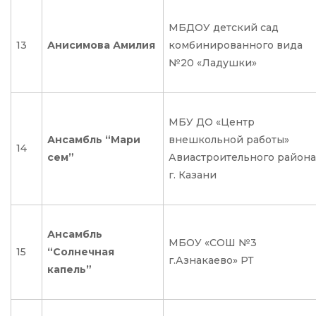
МБДОУ детский сад
13
Анисимова Амилия
комбинированного вида
№20 «Ладушки»
МБУ ДО «Центр
Ансамбль “Мари
внешкольной работы»
14
сем”
Авиастроительного района
г. Казани
Ансамбль
МБОУ «СОШ №3
15
“Солнечная
г.Азнакаево» РТ
капель”