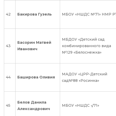
42
Бакирова Гузель
МБОУ «НШДС №71» НМР Р
МБДОУ «Детский сад
Басорин Матвей
43
комбинированного вида
Иванович
№129 «Белоснежка»
МАДОУ «ЦРР-Детский
44
Баширова Оливия
сад№88 «Росинка»
Белов Данила
45
МБОУ «НШДС √71»
Александрович