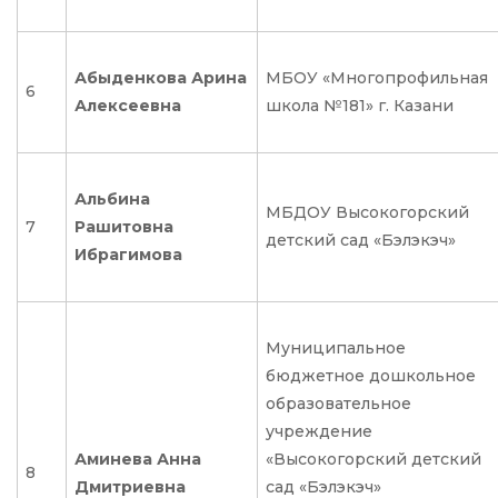
Абыденкова Арина
МБОУ «Многопрофильная
6
Алексеевна
школа №181» г. Казани
Альбина
МБДОУ Высокогорский
7
Рашитовна
детский сад «Бэлэкэч»
Ибрагимова
Муниципальное
бюджетное дошкольное
образовательное
учреждение
Аминева Анна
«Высокогорский детский
8
Дмитриевна
сад «Бэлэкэч»