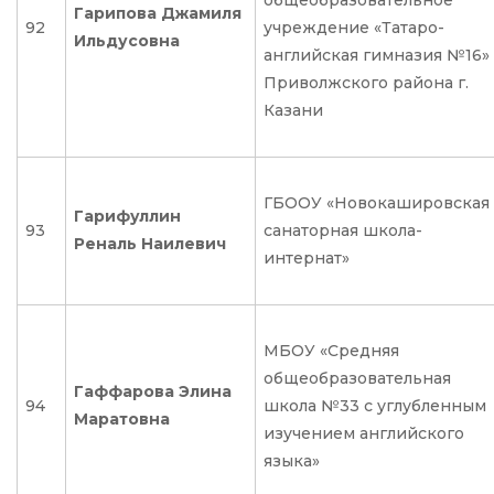
общеобразовательное
Гарипова Джамиля
92
учреждение «Татаро-
Ильдусовна
английская гимназия №16»
Приволжского района г.
Казани
ГБООУ «Новокашировская
Гарифуллин
93
санаторная школа-
Реналь Наилевич
интернат»
МБОУ «Средняя
общеобразовательная
Гаффарова Элина
94
школа №33 с углубленным
Маратовна
изучением английского
языка»