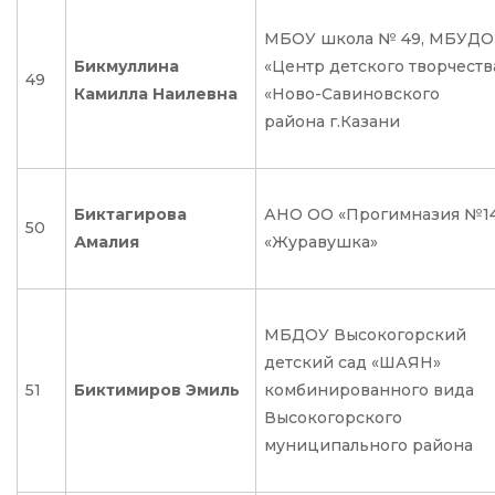
МБОУ школа № 49, МБУДО
Бикмуллина
«Центр детского творчеств
49
Камилла Наилевна
«Ново-Савиновского
района г.Казани
Биктагирова
АНО ОО «Прогимназия №1
50
Амалия
«Журавушка»
МБДОУ Высокогорский
детский сад «ШАЯН»
51
Биктимиров Эмиль
комбинированного вида
Высокогорского
муниципального района