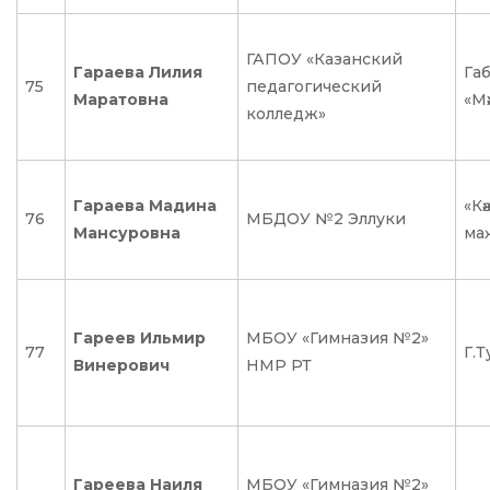
ГАПОУ «Казанский
Гараева Лилия
Га
75
педагогический
Маратовна
«Мә
колледж»
Гараева Мадина
«Кә
76
МБДОУ №2 Эллуки
Мансуровна
ма
Гареев Ильмир
МБОУ «Гимназия №2»
77
Г.Т
Винерович
НМР РТ
Гареева Наиля
МБОУ «Гимназия №2»