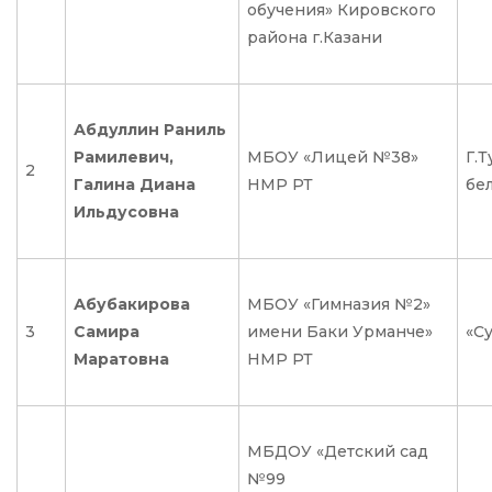
обучения» Кировского
района г.Казани
Абдуллин Раниль
Рамилевич,
МБОУ «Лицей №38»
Г.Т
2
Галина Диана
НМР РТ
бел
Ильдусовна
Абубакирова
МБОУ «Гимназия №2»
3
Самира
имени Баки Урманче»
«С
Маратовна
НМР РТ
МБДОУ «Детский сад
№99