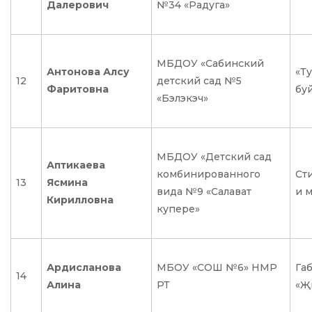
Далерович
№34 «Радуга»
МБДОУ «Сабинский
Антонова Алсу
«Ту
12
детский сад №5
Фаритовна
бу
«Бэлэкэч»
МБДОУ «Детский сад
Аптикаева
комбинированного
Сти
13
Ясмина
вида №9 «Салават
и м
Кирилловна
купере»
Ардисланова
МБОУ «СОШ №6» НМР
Га
14
Алина
РТ
«Җ