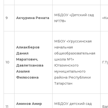
МБДОУ «Детский сад
9
Акчурина Рената
«К
№178»
МБОУ «Уруссинская
Алиакберов
начальная
Данил
общеобразовательная
Маратович,
школа №1»
10
Г.
Давлетханова
Ютазинского
Азалия
муниципального
Филюсовна
района Республики
Татарстан
Аминов Амир
МБДОУ детский сад
11
Бал