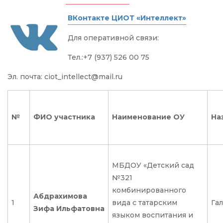
ВКонтакте ЦИОТ «Интеллект»
Для оперативной связи:
Тел.:+7 (937) 526 00 75
Эл. почта: ciot_intellect@mail.ru
№
ФИО участника
Наименование ОУ
На
МБДОУ «Детский сад
№321
комбинированного
Абдрахимова
1
вида с татарским
Га
Зифа Ильфатовна
языком воспитания и