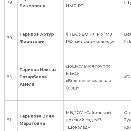
78
Г.Т
Винеровна
НМР РТ
Гарипов Артур
ФГБОУВО «КГМУ”МЗ
Ве
79
Фаритович
РФ, медфармколледж
Га
Дошкольная группа
Гарипов Ильназ,
МБОУ
80
Базарбаева
«Ба
«Большечекмакская
Амеля
ООШ»
МБДОУ «Сабинский
Ст
Гарипова Зиля
81
детский сад №3
Ту
Маратовна
«Шоколад»
Кэ