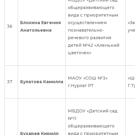
МБДОУ «Детский сад
общеразвивающего
вида с приоритетным
Блохина Евгения
осуществлением
«З
36
Анатольевна
познавательно-
уч
речевого развития
детей №42 «Аленький
цветочек»
МАОУ «СОШ №3»
«Ш
37
Булатова Камилла
г.Нурлат РТ
Г.Т
МБДОУ «Детский сад
№11
общеразвивающего
Бухарев Кирилл
вида с приоритетным