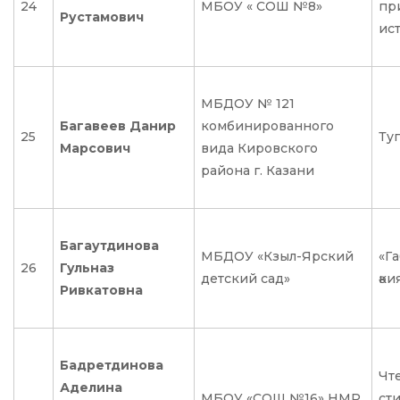
24
МБОУ « СОШ №8»
пр
Рустамович
ис
МБДОУ № 121
Багавеев Данир
комбинированного
25
Туг
Марсович
вида Кировского
района г. Казани
Багаутдинова
МБДОУ «Кзыл-Ярский
«Г
26
Гульназ
детский сад»
әки
Ривкатовна
Бадретдинова
Чт
Аделина
МБОУ «СОШ №16» НМР
ст