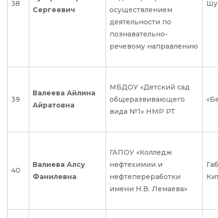
38
Шу
Сергеевич
осуществлением
деятельности по
познавательно-
речевому направлению
МБДОУ «Детский сад
Валеева Айлина
39
общеразвивающего
«Бе
Айратовна
вида №1» НМР РТ
ГАПОУ «Колледж
Валиева Алсу
нефтехимии и
Га
40
Фанилевна
нефтепереработки
Ки
имени Н.В. Лемаева»