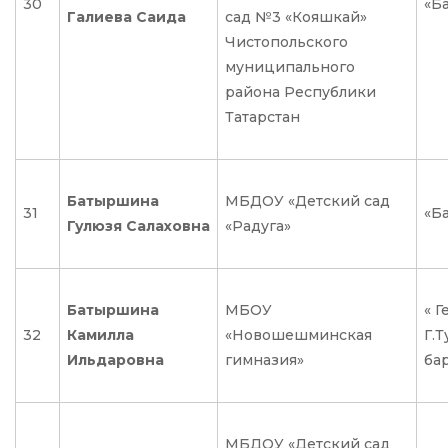
30
«Ба
Галиева Саида
сад №3 «Кояшкай»
Чистопольского
муниципального
района Республики
Татарстан
Батыршина
МБДОУ «Детский сад
31
«Ба
Гулюзя Салаховна
«Радуга»
Батыршина
МБОУ
« Г
32
Камилла
«Новошешминская
Г.Т
Ильдаровна
гимназия»
ба
МБДОУ «Детский сад