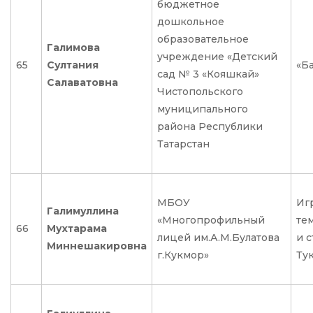
бюджетное
дошкольное
образовательное
Галимова
учреждение «Детский
65
Султания
«Ба
сад № 3 «Кояшкай»
Салаватовна
Чистопольского
муниципального
района Республики
Татарстан
МБОУ
Иг
Галимуллина
«Многопрофильный
те
66
Мухтарама
лицей им.А.М.Булатова
и 
Миннешакировна
г.Кукмор»
Ту