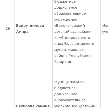
бюджетное
дошкольное
образовательное
учреждение
Бадрутдинова
«Высокогорский
«З
29
Амира
детский сад «Шаян»
уч
комбинированного
вида Высокогорского
муниципального
района Республики
Татарстан
Муниципальное
бюджетное
дошкольное
образовательное
Бакирова Рамина,
учреждение «детский