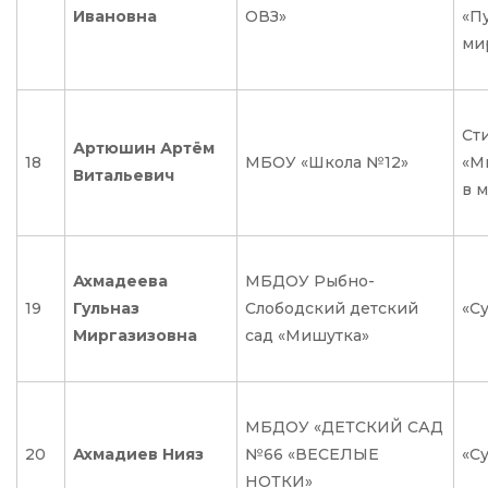
Ивановна
ОВЗ»
«П
ми
Ст
Артюшин Артём
18
МБОУ «Школа №12»
«М
Витальевич
в 
Ахмадеева
МБДОУ Рыбно-
19
Гульназ
Слободский детский
«С
Миргазизовна
сад «Мишутка»
МБДОУ «ДЕТСКИЙ САД
20
Ахмадиев Нияз
№66 «ВЕСЕЛЫЕ
«С
НОТКИ»