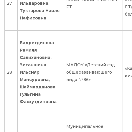
27
Ильдаровна,
РТ
Г.
Туктарова Наиля
бел
Нафисовна
Бадретдинова
Рамиля
Салихяновна,
Зиганшина
МАДОУ «Детский сад
«Кә
28
Ильсияр
общеразвивающего
әки
Мансуровна,
вида №86»
Шаймарданова
Гульгина
Фасхутдиновна
Муниципальное