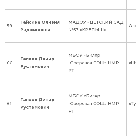
Гайсина Оливия
МАДОУ «ДЕТСКИЙ САД
59
Оз
Радживовна
№53 «КРЕПЫШ»
МБОУ «Биляр
Галеев Данир
60
-Озерская СОШ» НМР
«Ш
Рустемович
РТ
МБОУ «Биляр
Галеев Динар
61
-Озерская СОШ» НМР
«Т
Рустемович
РТ