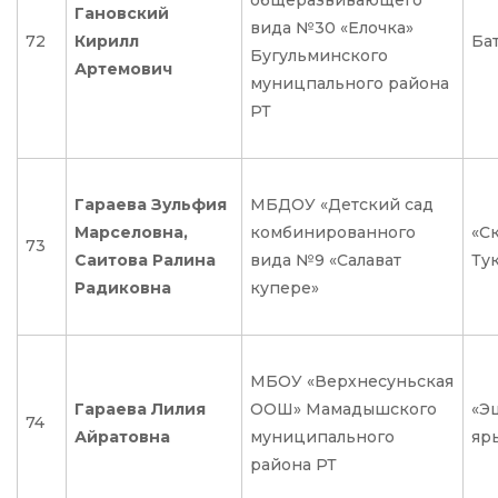
общеразвивающего
Гановский
вида №30 «Елочка»
72
Кирилл
Ба
Бугульминского
Артемович
муницпального района
РТ
Гараева Зульфия
МБДОУ «Детский сад
Марселовна,
комбинированного
«С
73
Саитова Ралина
вида №9 «Салават
Ту
Радиковна
купере»
МБОУ «Верхнесуньская
Гараева Лилия
ООШ» Мамадышского
«Эш
74
Айратовна
муниципального
яр
района РТ