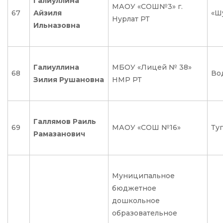
Галиуллина
МАОУ «СОШ№3» г.
67
Айзиля
«Ш
Нурлат РТ
Ильназовна
Галиуллина
МБОУ «Лицей № 38»
68
Во
Зилия Рушановна
НМР РТ
Галлямов Раиль
69
МАОУ «СОШ №16»
Туг
Рамазанович
Муниципальное
бюджетное
дошкольное
образовательное