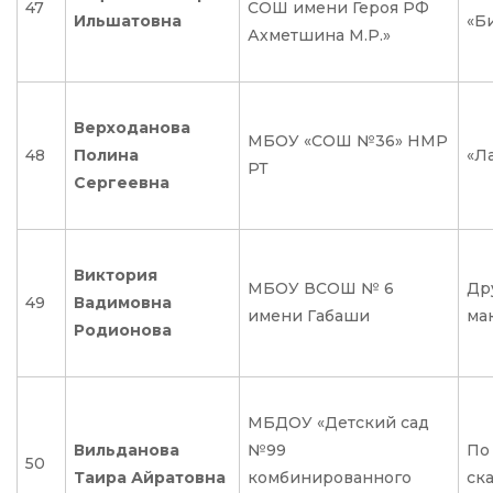
47
СОШ имени Героя РФ
Ильшатовна
«Б
Ахметшина М.Р.»
Верходанова
МБОУ «СОШ №36» НМР
48
Полина
«Л
РТ
Сергеевна
Виктория
МБОУ ВСОШ № 6
Др
49
Вадимовна
имени Габаши
ма
Родионова
МБДОУ «Детский сад
Вильданова
№99
По
50
Таира Айратовна
комбинированного
ск