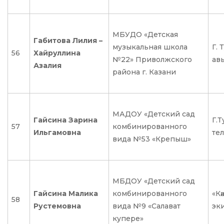
МБУДО «Детская
Габитова Лилия –
музыкальная школа
Г. 
56
Хайруллина
№22» Приволжского
ав
Азалия
района г. Казани
МАДОУ «Детский сад
Гайсина Зарина
Г.Т
57
комбинированного
Ильгамовна
тел
вида №53 «Крепыш»
МБДОУ «Детский сад
Гайсина Малика
комбинированного
«Кә
58
Рустемовна
вида №9 «Салават
эк
купере»