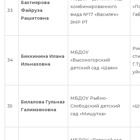
Бахтиярова
комбинированного
«П
33
Файруза
вида №17 «Василёк»
Га
Рашитовна
ЗМР РТ
Ри
МБДОУ
Биккинина Илана
ст
34
«Высокогорский
Ильназовна
Г.Т
детский сад «Шаян»
уй
МБДОУ Рыбно-
Билалова Гульназ
35
Слободский детский
«Шү
Галимзяновна
сад «Мишутка»