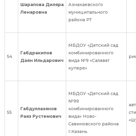
Шарапова Диляра
Азнакаевского
Ленаровна
муниципального
района РТ
МБДОУ «Детский сад
Габдракипов
комбинированного
54
ри
Даян Ильдарович
вида №9 «Салават
купере»
МБДОУ «Детский сад
№99
ав
Габдуллазянов
комбинированного
55
ст
Раяз Рустемович
вида» Ново-
«Ш
Савиновского района
г.Казань