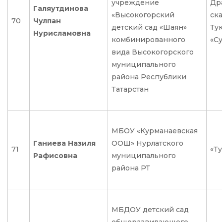
учреждение
Др
Галяутдинова
«Высокогорский
ск
70
Чулпан
детский сад «Шаян»
Тук
Нурисламовна
комбинированного
«С
вида Высокогорского
муниципального
района Республики
Татарстан
МБОУ «Курманаевская
Ганиева Назиля
ООШ» Нурлатского
71
«Ту
Рафисовна
муниципального
района РТ
МБДОУ детский сад