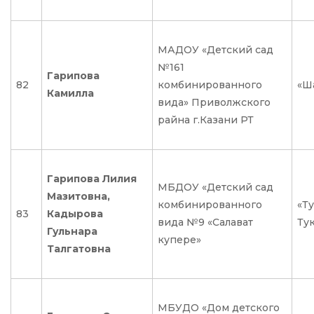
МАДОУ «Детский сад
№161
Гарипова
82
комбинированного
«Ш
Камилла
вида» Приволжского
райна г.Казани РТ
Гарипова Лилия
МБДОУ «Детский сад
Мазитовна,
комбинированного
«Ту
83
Кадырова
вида №9 «Салават
Тук
Гульнара
купере»
Талгатовна
МБУДО «Дом детского