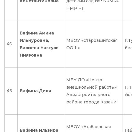
Константиновна
детский сад № 95 «Мы»
НМР РТ
Вафина Амина
Ильнуровна,
МБОУ «Староашитская
Г.
45
Валиева Назгуль
ООШ»
бел
Ниязовна
МБУ ДО «Центр
внешкольной работы»
Г.
46
Вафина Диля
Авиастроительного
йо
района города Казани
МБОУ «Атабаевская
Вафина Ильзира
Га