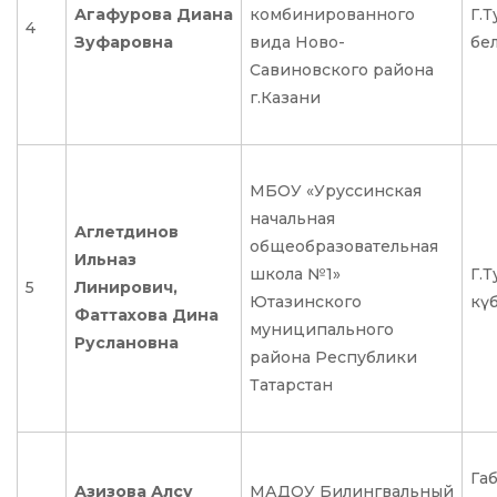
Агафурова Диана
комбинированного
Г.Т
4
Зуфаровна
вида Ново-
бел
Савиновского района
г.Казани
МБОУ «Уруссинская
начальная
Аглетдинов
общеобразовательная
Ильназ
школа №1»
Г.Т
5
Линирович,
Ютазинского
күб
Фаттахова Дина
муниципального
Руслановна
района Республики
Татарстан
Га
Азизова Алсу
МАДОУ Билингвальный