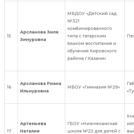
МБДОУ «Детский сад
№321
комбинированного
Арсланова Зиля
15
типа с татарским
Пес
Зинуровна
языком воспитания и
обучения Кировского
района г.Казани»
Арсланова Риана
Га
16
МБОУ «Гимназия №29»
Ильнуровна
«Ту
Кн
Артемьева
ГБОУ «Нижнекамская
ил
17
Наталия
школа №23 для детей с
вы