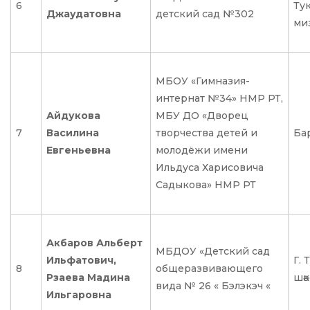
6
Ту
Джаудатовна
детский сад №302
ми
МБОУ «Гимназия-
интернат №34» НМР РТ,
Айдукова
МБУ ДО «Дворец
7
Василина
творчества детей и
Ба
Евгеньевна
молодёжи имени
Ильдуса Харисовича
Садыкова» НМР РТ
Акбаров Альберт
МБДОУ «Детский сад
Ильфатович,
Г.
8
общеразвивающего
Рзаева Мадина
шәк
вида № 26 « Бэлэкэч «
Ильгаровна