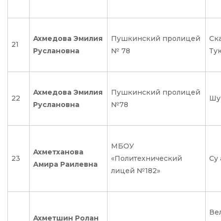
Ахмедова Эмилия
Пушкинский пролицей
Ск
21
Руслановна
№ 78
Ту
Ахмедова Эмилия
Пушкинский пролицей
22
Шу
Руслановна
№78
МБОУ
Ахметханова
23
«Политехнический
Су
Амира Раилевна
лицей №182»
Ве
Ахметшин Ролан