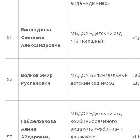
вида «Адымнар»
Винокурова
МБДОУ «Детский сад
51
Светлана
«Ту
№3 «Кояшкай»
Александровна
Волков Эмир
МАДОУ Билингвальный
Габ
52
Русланович
детский сад №302
Шүр
МБДОУ «Детский сад
Габделхакова
комбинированного
Алина
вида №13 «Рябинка» г.
53
Айдаровна,
Азнакаево
«Ш