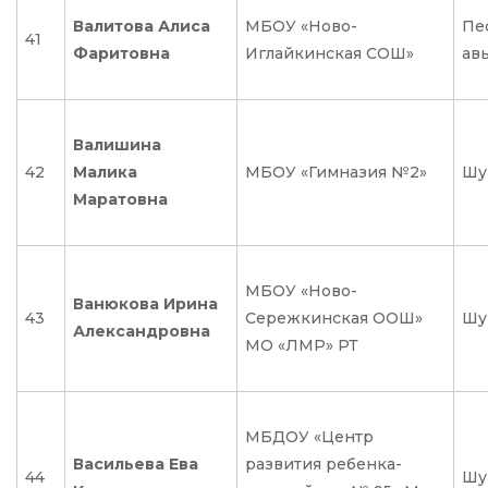
Валитова Алиса
МБОУ «Ново-
Пес
41
Фаритовна
Иглайкинская СОШ»
ав
Валишина
42
Малика
МБОУ «Гимназия №2»
Шу
Маратовна
МБОУ «Ново-
Ванюкова Ирина
43
Сережкинская ООШ»
Шу
Александровна
МО «ЛМР» РТ
МБДОУ «Центр
Васильева Ева
развития ребенка-
44
Шу