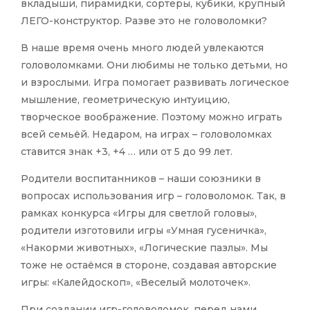
вкладыши, пирамидки, сортеры, кубики, крупный
ЛЕГО-конструктор. Разве это не головоломки?
В наше время очень много людей увлекаются
головоломками. Они любимы не только детьми, но
и взрослыми. Игра помогает развивать логическое
мышление, геометрическую интуицию,
творческое воображение. Поэтому можно играть
всей семьёй. Недаром, на играх – головоломках
ставится знак +3, +4 … или от 5 до 99 лет.
Родители воспитанников – наши союзники в
вопросах использования игр – головоломок. Так, в
рамках конкурса «Игры для светлой головы»,
родители изготовили игры «Умная гусеничка»,
«Накорми животных», «Логические пазлы». Мы
тоже не остаёмся в стороне, создавая авторские
игры: «Калейдоскоп», «Веселый молоточек».
При создании игр-головоломок, перед нами